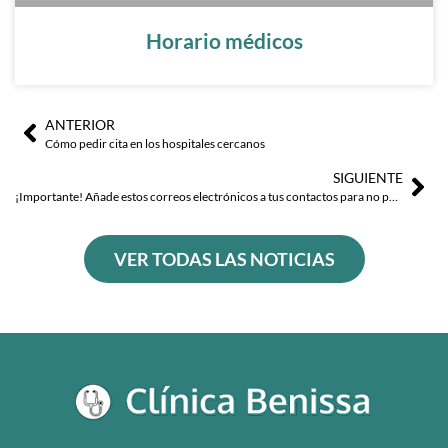
Horario médicos
ANTERIOR
Ant
Sig
Cómo pedir cita en los hospitales cercanos
SIGUIENTE
¡Importante! Añade estos correos electrónicos a tus contactos para no perderte nada de lo que sucede en Clínica Benissa
VER TODAS LAS NOTICIAS