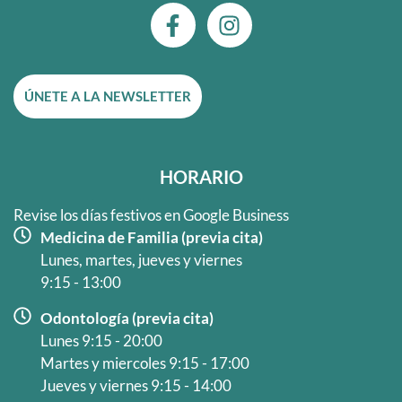
F
I
a
n
c
s
e
t
ÚNETE A LA NEWSLETTER
b
a
o
g
o
r
k
a
HORARIO
-
m
f
Revise los días festivos en Google Business
Medicina de Familia (previa cita)
Lunes, martes, jueves y viernes
9:15 - 13:00
Odontología (previa cita)
Lunes 9:15 - 20:00
Martes y miercoles 9:15 - 17:00
Jueves y viernes 9:15 - 14:00