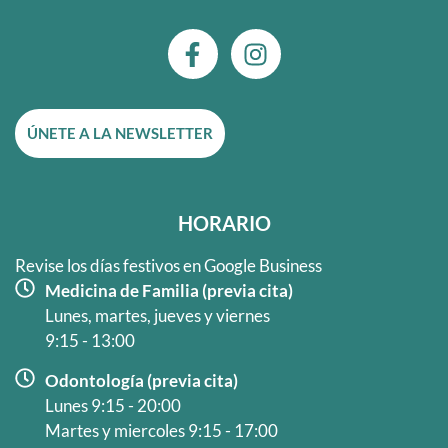
F
I
a
n
c
s
e
t
ÚNETE A LA NEWSLETTER
b
a
o
g
o
r
k
a
HORARIO
-
m
f
Revise los días festivos en Google Business
Medicina de Familia (previa cita)
Lunes, martes, jueves y viernes
9:15 - 13:00
Odontología (previa cita)
Lunes 9:15 - 20:00
Martes y miercoles 9:15 - 17:00