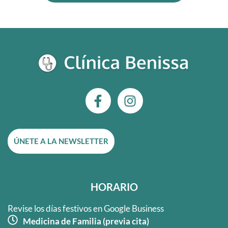
F
I
a
n
c
s
e
t
ÚNETE A LA NEWSLETTER
b
a
o
g
o
r
k
a
HORARIO
-
m
f
Revise los días festivos en Google Business
Medicina de Familia (previa cita)