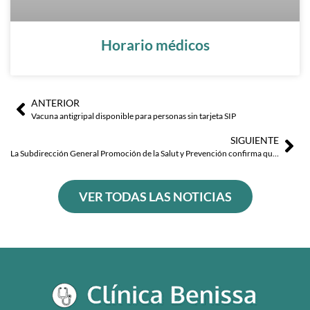
Horario médicos
ANTERIOR
Ant
Sig
Vacuna antigripal disponible para personas sin tarjeta SIP
SIGUIENTE
La Subdirección General Promoción de la Salut y Prevención confirma que hay que pedir la tarjeta SIP si quieres que te tengan en cuenta para la vacuna contra la COVID-19
VER TODAS LAS NOTICIAS