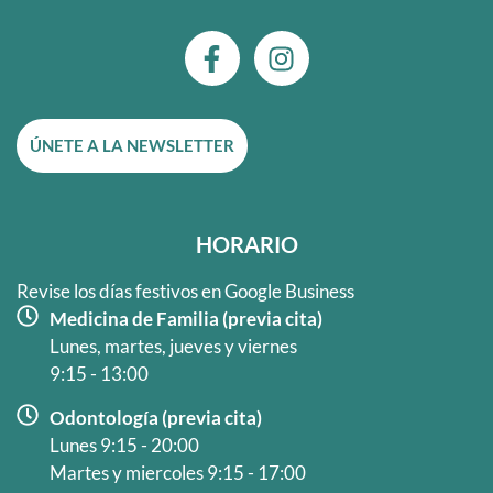
F
I
a
n
c
s
e
t
ÚNETE A LA NEWSLETTER
b
a
o
g
o
r
k
a
HORARIO
-
m
f
Revise los días festivos en Google Business
Medicina de Familia (previa cita)
Lunes, martes, jueves y viernes
9:15 - 13:00
Odontología (previa cita)
Lunes 9:15 - 20:00
Martes y miercoles 9:15 - 17:00