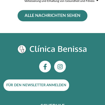
Verbesserung und Erhaltung von Gesundheit und Fitness
ALLE NACHRICHTEN SEHEN
F
I
a
n
c
s
e
t
FÜR DEN NEWSLETTER ANMELDEN
b
a
o
g
o
r
k
a