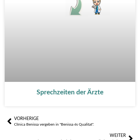
Sprechzeiten der Ärzte
VORHERIGE
Zurück
Näc
Clínica Benissa vergeben in "Benissa és Qualitat".
WEITER