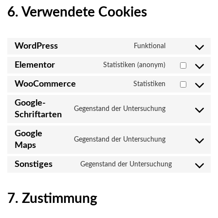
6. Verwendete Cookies
Zustimmung
Zustimmung
Zustimmung
Zustimmung
Zustimmung
Zustimmung
WordPress
Funktional
zum
zum
zum
zum
zum
zur
Dienst
Serviceelement
Dienst
Dienst
Dienst
Dienstleistun
Elementor
Statistiken (anonym)
wordpress
oder
woocommerce
google-
google-
sonstiges
fonts
maps
WooCommerce
Statistiken
Google-
Gegenstand der Untersuchung
Schriftarten
Google
Gegenstand der Untersuchung
Maps
Sonstiges
Gegenstand der Untersuchung
7. Zustimmung