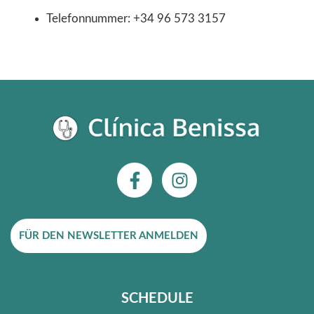
Telefonnummer: +34 96 573 3157
F
I
a
n
c
s
e
t
FÜR DEN NEWSLETTER ANMELDEN
b
a
o
g
o
r
k
a
SCHEDULE
-
m