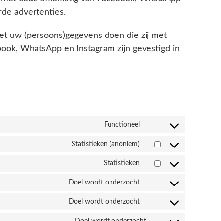
rde advertenties.
met uw (persoons)gegevens doen die zij met
ook, WhatsApp en Instagram zijn gevestigd in
Toestemming
Toestemming
Toestemming
Toestemming
Toestemming
Toestemming
Functioneel
voor
voor
voor
voor
voor
voor
service
dienstelementor
service
service
de
service
Statistieken (anoniem)
wordpress
woocommerce
google-
service
diversen
fonts
google-
Statistieken
maps
Doel wordt onderzocht
Doel wordt onderzocht
Doel wordt onderzocht