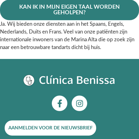
KAN IK IN MIJN EIGEN TAAL WORDEN
GEHOLPEN?
Ja. Wij bieden onze diensten aan in het Spaans, Engels,
Nederlands, Duits en Frans. Veel van onze patiënten zijn
internationale inwoners van de Marina Alta die op zoek zijn
naar een betrouwbare tandarts dicht bij huis.
F
I
a
n
c
s
e
t
AANMELDEN VOOR DE NIEUWSBRIEF
b
a
o
g