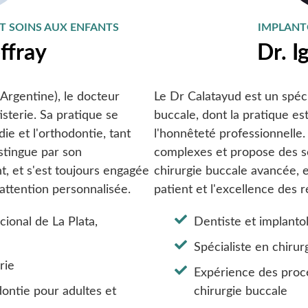
T SOINS AUX ENFANTS
IMPLANT
ffray
Dr. I
(Argentine), le docteur
Le Dr Calatayud est un spécia
sterie. Sa pratique se
buccale, dont la pratique est
ie et l'orthodontie, tant
l'honnêteté professionnelle. 
istingue par son
complexes et propose des so
 et s'est toujours engagée
chirurgie buccale avancée, e
 attention personnalisée.
patient et l'excellence des r
ional de La Plata,
Dentiste et implanto
Spécialiste en chirur
rie
Expérience des proc
dontie pour adultes et
chirurgie buccale