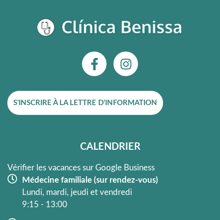
F
I
a
n
c
s
e
t
S'INSCRIRE À LA LETTRE D'INFORMATION
b
a
o
g
o
r
k
a
CALENDRIER
-
m
f
Vérifier les vacances sur Google Business
Médecine familiale (sur rendez-vous)
Lundi, mardi, jeudi et vendredi
9:15 - 13:00