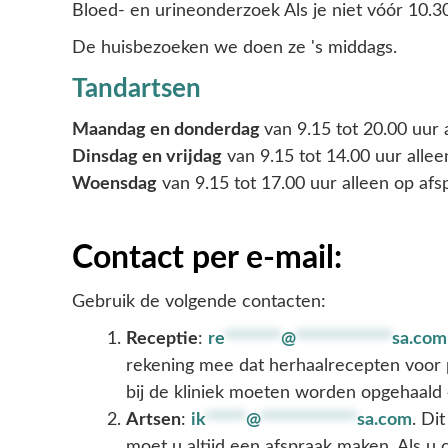
Bloed- en urineonderzoek
Als je niet vóór 10.3
De
huisbezoeken
we doen ze 's middags.
Tandartsen
Maandag en donderdag
van 9.15 tot 20.00 uur 
Dinsdag en vrijdag
van 9.15 tot 14.00 uur allee
Woensdag
van 9.15 tot 17.00 uur alleen op afs
Contact per e-mail:
Gebruik de volgende contacten:
Receptie
:
re
*******
@
************
sa.com
rekening mee dat herhaalrecepten voor p
bij de kliniek moeten worden opgehaal
Artsen
:
ik
*****
@
************
sa.com
. Di
moet u altijd een afspraak maken. Als 