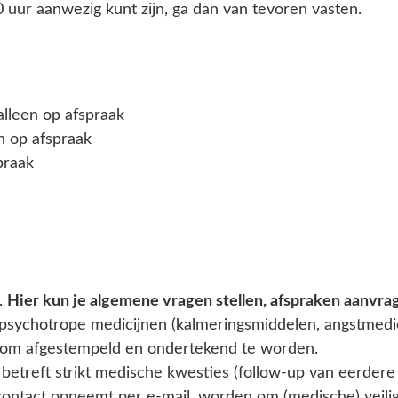
0 uur aanwezig kunt zijn, ga dan van tevoren vasten.
alleen op afspraak
n op afspraak
praak
.
Hier kun je algemene vragen stellen, afspraken aanvra
sychotrope medicijnen (kalmeringsmiddelen, angstmedicat
d om afgestempeld en ondertekend te worden.
t betreft strikt medische kwesties (follow-up van eerde
u contact opneemt per e-mail, worden om (medische) veil