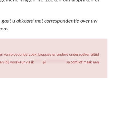
 algemene vragen, verzoeken om afspraken en
, gaat u akkoord met correspondentie over uw
vens.
gen van bloedonderzoek, biopsies en andere onderzoeken altijd
n (bij voorkeur via
ik
*****
@
************
sa.com
) of maak een