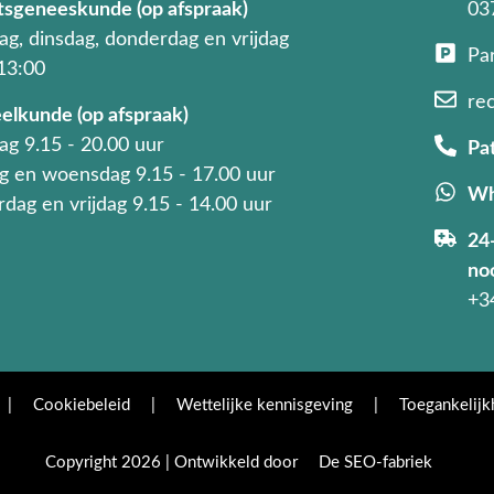
tsgeneeskunde (op afspraak)
03
g, dinsdag, donderdag en vrijdag
Pa
 13:00
re
elkunde (op afspraak)
g 9.15 - 20.00 uur
Pa
g en woensdag 9.15 - 17.00 uur
Wh
dag en vrijdag 9.15 - 14.00 uur
24
no
+3
|
Cookiebeleid
|
Wettelijke kennisgeving
|
Toegankelijk
Copyright 2026 | Ontwikkeld door
De SEO-fabriek