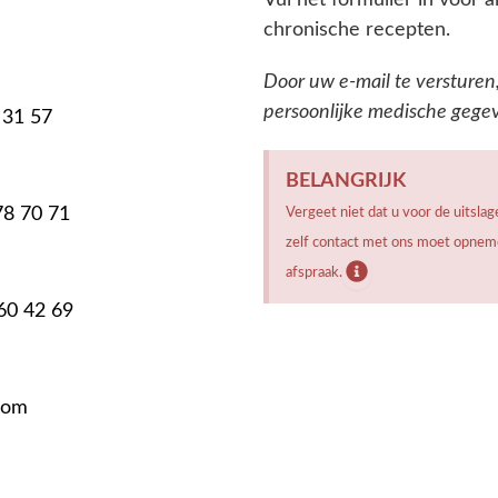
Vul het formulier in voor
chronische recepten.
Door uw e-mail te versturen
persoonlijke medische gege
 31 57
BELANGRIJK
78 70 71
Vergeet niet dat u voor de uitsla
zelf contact met ons moet opneme
afspraak.
60 42 69
com