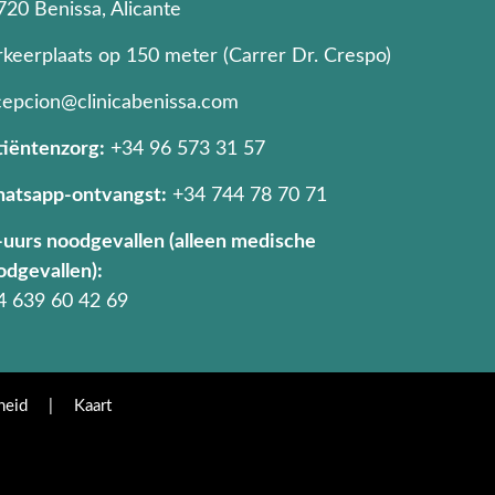
720 Benissa, Alicante
rkeerplaats op 150 meter (Carrer Dr. Crespo)
cepcion@clinicabenissa.com
tiëntenzorg:
+34 96 573 31 57
atsapp-ontvangst:
+34 744 78 70 71
-uurs noodgevallen (alleen medische
odgevallen):
4 639 60 42 69
heid
|
Kaart