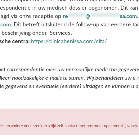
rrespondentie in uw medisch dossier opgenomen. Dit kan
agd via onze receptie op
re
*******
@
************
sa.com
.
.com
. Dit betreft uitsluitend de follow-up van eerdere t
e beschrijving onder 'Services'.
ische centra:
https://clinicabenissa.com/cita/
et correspondentie over uw persoonlijke medische gegevens
lleen noodzakelijke e-mails te sturen. Wij behandelen uw e-
de gegevens en eventuele (eerdere) uitslagen en kunnen u o
sies en andere onderzoeken altijd zelf contact met ons moet opnemen (bij voork