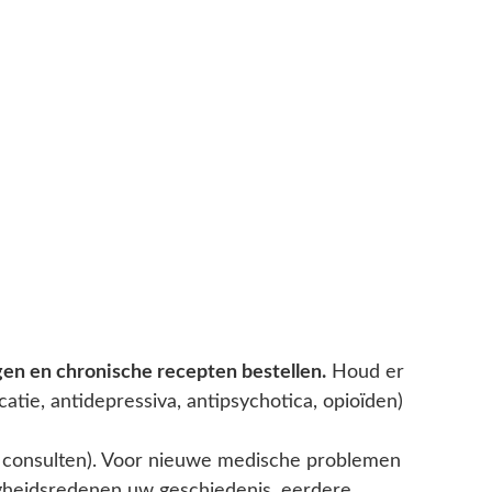
gen en chronische recepten bestellen.
Houd er
ie, antidepressiva, antipsychotica, opioïden)
re consulten). Voor nieuwe medische problemen
igheidsredenen uw geschiedenis, eerdere