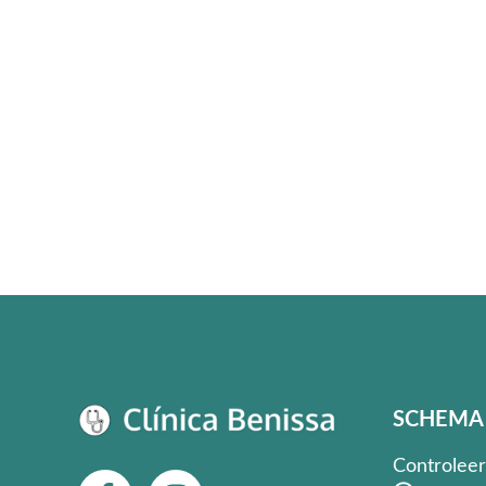
SCHEMA
Controleer
F
I