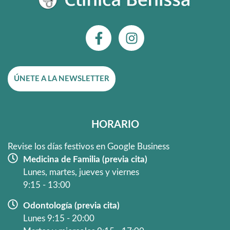
F
I
a
n
c
s
e
t
ÚNETE A LA NEWSLETTER
b
a
o
g
o
r
k
a
HORARIO
-
m
f
Revise los días festivos en Google Business
Medicina de Familia (previa cita)
Lunes, martes, jueves y viernes
9:15 - 13:00
Odontología (previa cita)
Lunes 9:15 - 20:00