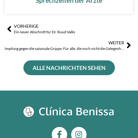
Sprechzeiten der Ärzte
VORHERIGE
Zurück
Näc
Ein neuer Abschnitt für Dr. Ruud Valks
WEITER
Impfung gegen die saisonale Grippe: Für alle, die noch nicht die Gelegenheit hatten, sich impfen zu lassen, haben wir die Impffrist in diesem Herbst verlängert!
ALLE NACHRICHTEN SEHEN
F
I
a
n