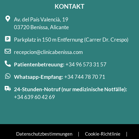
KONTAKT
Av. del País Valencià, 19
03720 Benissa, Alicante
Parkplatz in 150 m Entfernung (Carrer Dr. Crespo)
recepcion@clinicabenissa.com
Patientenbetreuung:
+34 96 573 31 57
Whatsapp-Empfang:
+34 744 78 70 71
24-Stunden-Notruf (nur medizinische Notfälle):
+34 639 60 42 69
Datenschutzbestimmungen
|
Cookie-Richtlinie
|