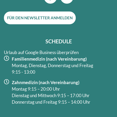
c
s
e
t
FÜR DEN NEWSLETTER ANMELDEN
b
a
o
g
o
r
k
a
SCHEDULE
-
m
f
Urlaub auf Google Business überprüfen
Familienmedizin (nach Vereinbarung)
Montag, Dienstag, Donnerstag und Freitag
9:15 - 13:00
Zahnmedizin (nach Vereinbarung)
Montag 9:15 – 20:00 Uhr
Dienstag und Mittwoch 9:15 – 17:00 Uhr
Donnerstag und Freitag 9:15 – 14:00 Uhr