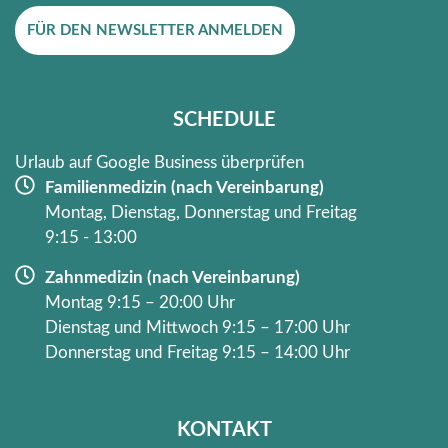
e
t
FÜR DEN NEWSLETTER ANMELDEN
b
a
o
g
o
r
k
a
SCHEDULE
-
m
f
Urlaub auf Google Business überprüfen
Familienmedizin (nach Vereinbarung)
Montag, Dienstag, Donnerstag und Freitag
9:15 - 13:00
Zahnmedizin (nach Vereinbarung)
Montag 9:15 – 20:00 Uhr
Dienstag und Mittwoch 9:15 – 17:00 Uhr
Donnerstag und Freitag 9:15 – 14:00 Uhr
KONTAKT