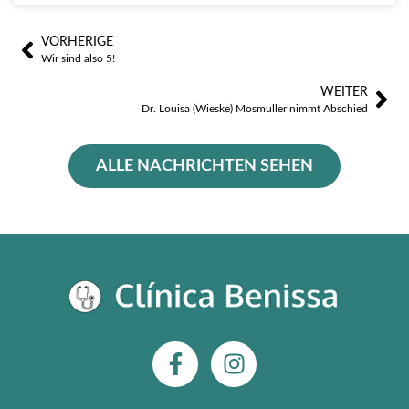
VORHERIGE
Zurück
Näc
Wir sind also 5!
WEITER
Dr. Louisa (Wieske) Mosmuller nimmt Abschied
ALLE NACHRICHTEN SEHEN
F
I
a
n
c
s