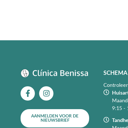
SCHEMA
Controleer
F
I
Huisar
a
n
Maanda
c
s
9:15 -
e
t
AANMELDEN VOOR DE
b
a
Tandhe
NIEUWSBRIEF
o
g