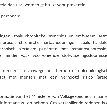
le dosis zal worden gebruikt voor preventie.
 personen:
ngen (zoals chronische bronchitis en emfyseem, astm
fibrose); chronische hartaandoeningen (zoals hartfale
 chronisch nierfalen; patiënten met immunosuppressie
e minder vaak voorkomende stofwisselingsstoornisse
nfectierisico vanwege hun beroep of epidemiologisc
act met mensen met een verhoogd risico (artse
formatie van het Ministerie van Volksgezondheid, maar 
nformatie zullen hebben. Om verschillende redenen is 