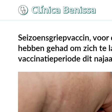
Overslaan
naar
inhoud
Seizoensgriepvaccin, voor
hebben gehad om zich te l
vaccinatieperiode dit najaa