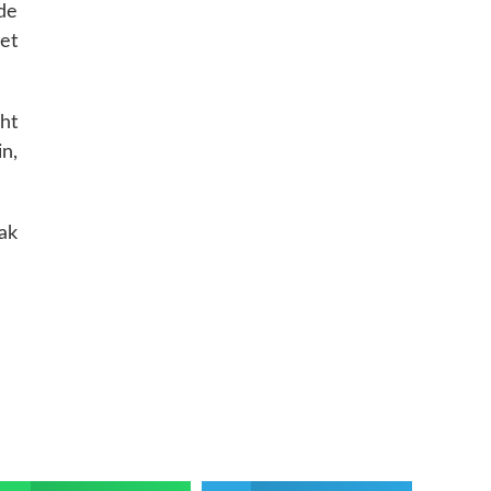
de
et
cht
n,
ak