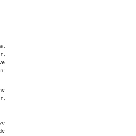
a,
n,
ve
n;
he
n,
we
de