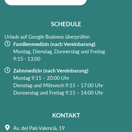
b
a
o
g
o
r
k
a
SCHEDULE
-
m
f
Urlaub auf Google Business überprüfen
Familienmedizin (nach Vereinbarung)
Montag, Dienstag, Donnerstag und Freitag
9:15 - 13:00
Zahnmedizin (nach Vereinbarung)
Montag 9:15 – 20:00 Uhr
Dienstag und Mittwoch 9:15 – 17:00 Uhr
Donnerstag und Freitag 9:15 – 14:00 Uhr
KONTAKT
Av. del País Valencià, 19