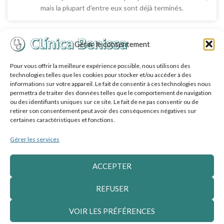
mais la plupart d'entre eux sont déjà terminés.
1
2
3
4
5
Suivant "
Gérer le consentement
Pour vous offrir la meilleure expérience possible, nous utilisons des
technologies telles que les cookies pour stocker et/ou accéder à des
informations sur votre appareil. Le fait de consentir à ces technologies nous
permettra de traiter des données telles que le comportement de navigation
ou des identifiants uniques sur ce site. Le fait de ne pas consentir ou de
retirer son consentement peut avoir des conséquences négatives sur
certaines caractéristiques et fonctions.
F
I
Gérer les services
a
n
c
s
ACCEPTER
e
t
S'INSCRIRE À LA LETTRE D'INFORMATION
b
a
REFUSER
o
g
VOIR LES PRÉFÉRENCES
o
r
Contactez-nous à l'adresse suivante