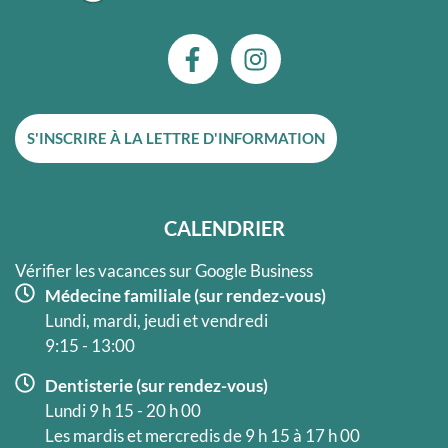
F
I
a
n
c
s
e
t
S'INSCRIRE À LA LETTRE D'INFORMATION
b
a
o
g
o
r
k
a
CALENDRIER
-
m
f
Vérifier les vacances sur Google Business
Médecine familiale (sur rendez-vous)
Lundi, mardi, jeudi et vendredi
9:15 - 13:00
Dentisterie (sur rendez-vous)
Lundi 9 h 15 - 20 h 00
Les mardis et mercredis de 9 h 15 à 17 h 00