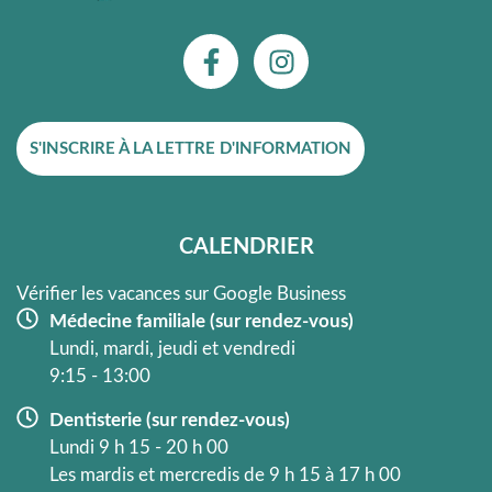
F
I
a
n
c
s
e
t
S'INSCRIRE À LA LETTRE D'INFORMATION
b
a
o
g
o
r
k
a
CALENDRIER
-
m
f
Vérifier les vacances sur Google Business
Médecine familiale (sur rendez-vous)
Lundi, mardi, jeudi et vendredi
9:15 - 13:00
Dentisterie (sur rendez-vous)
Lundi 9 h 15 - 20 h 00
Les mardis et mercredis de 9 h 15 à 17 h 00