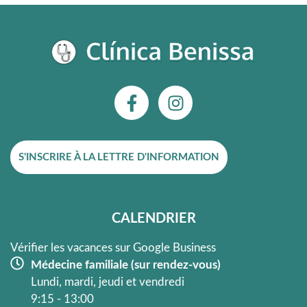
F
I
a
n
c
s
e
t
S'INSCRIRE À LA LETTRE D'INFORMATION
b
a
o
g
o
r
k
a
CALENDRIER
-
m
f
Vérifier les vacances sur Google Business
Médecine familiale (sur rendez-vous)
Lundi, mardi, jeudi et vendredi
9:15 - 13:00