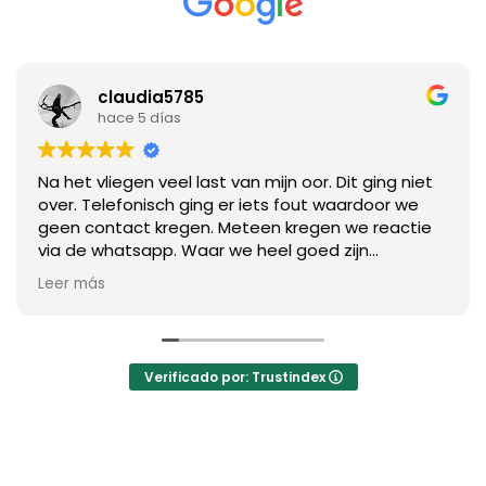
claudia5785
hace 5 días
Na het vliegen veel last van mijn oor. Dit ging niet
over. Telefonisch ging er iets fout waardoor we
geen contact kregen. Meteen kregen we reactie
via de whatsapp. Waar we heel goed zijn
geholpen met een afspraak en advies. Tijdens de
Leer más
afspraak goed geholpen door Max. Wat een fijne
huisarts. Hij nam ruim de tijd. Er werd goed
geluisterd en daarna goed nagekeken en nadien
een goede uitleg. Heel fijn dat dit in het
Verificado por: Trustindex
Nederlands kan.
Hopelijk heb je het niet nodig. Maar anders
adviseer ik zeker clinica Benissa aan.