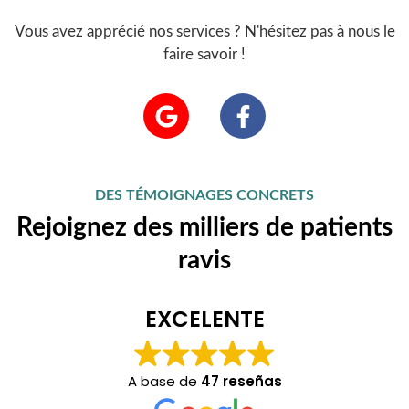
Vous avez apprécié nos services ? N'hésitez pas à nous le
faire savoir !
G
F
o
a
o
c
g
e
l
b
DES TÉMOIGNAGES CONCRETS
e
o
Rejoignez des milliers de patients
o
ravis
k
-
f
EXCELENTE
A base de
47 reseñas