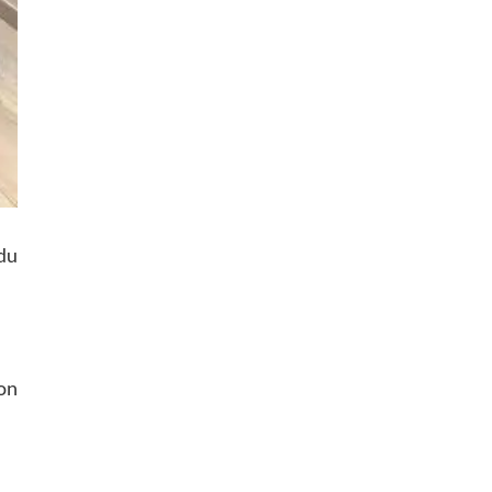
 du
ion