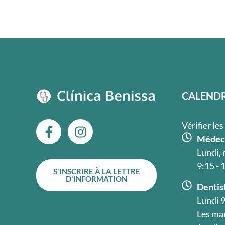
CALENDR
F
I
Vérifier le
a
n
Médeci
c
s
Lundi, 
e
t
9:15 - 
S'INSCRIRE À LA LETTRE
b
a
D'INFORMATION
o
g
Dentist
o
r
Lundi 9
k
a
Les mar