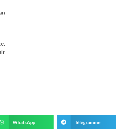
lan
te,
nir
WhatsApp
Télégramme