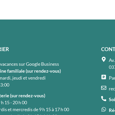
IER
CONT
Av.
s vacances sur Google Business
03
ne familiale (sur rendez-vous)
mardi, jeudi et vendredi
Par
13:00
re
erie (sur rendez-vous)
Soi
 h 15 - 20 h 00
dis et mercredis de 9 h 15 à 17 h 00
Ré