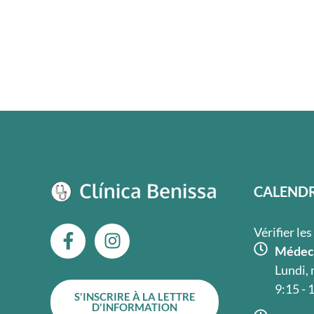
CALENDR
F
I
Vérifier le
a
n
Médeci
c
s
Lundi, 
e
t
9:15 - 
S'INSCRIRE À LA LETTRE
b
a
D'INFORMATION