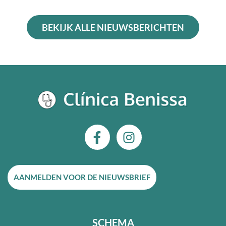
BEKIJK ALLE NIEUWSBERICHTEN
F
I
a
n
c
s
e
t
AANMELDEN VOOR DE NIEUWSBRIEF
b
a
o
g
o
r
k
a
SCHEMA