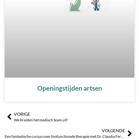
Openingstijden artsen
VORIGE
Prev
Vo
We breiden het medisch team uit!
VOLGENDE
Een fantastische cursus over biofunctionele therapie met Dr. Claudia Fernandez Llamas!