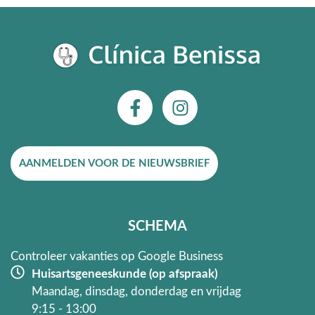
F
I
a
n
c
s
e
t
AANMELDEN VOOR DE NIEUWSBRIEF
b
a
o
g
o
r
k
a
SCHEMA
-
m
f
Controleer vakanties op Google Business
Huisartsgeneeskunde (op afspraak)
Maandag, dinsdag, donderdag en vrijdag
9:15 - 13:00