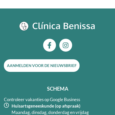
F
I
a
n
c
s
e
t
AANMELDEN VOOR DE NIEUWSBRIEF
b
a
o
g
o
r
k
a
SCHEMA
-
m
f
Controleer vakanties op Google Business
Huisartsgeneeskunde (op afspraak)
Maandag, dinsdag, donderdag en vrijdag