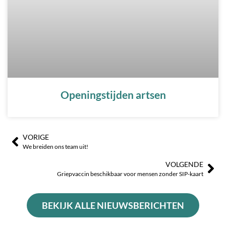
Openingstijden artsen
VORIGE
Prev
Vo
We breiden ons team uit!
VOLGENDE
Griepvaccin beschikbaar voor mensen zonder SIP-kaart
BEKIJK ALLE NIEUWSBERICHTEN