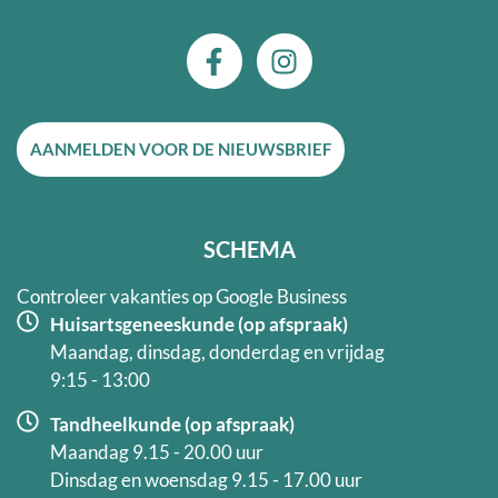
F
I
a
n
c
s
e
t
AANMELDEN VOOR DE NIEUWSBRIEF
b
a
o
g
o
r
k
a
SCHEMA
-
m
f
Controleer vakanties op Google Business
Huisartsgeneeskunde (op afspraak)
Maandag, dinsdag, donderdag en vrijdag
9:15 - 13:00
Tandheelkunde (op afspraak)
Maandag 9.15 - 20.00 uur
Dinsdag en woensdag 9.15 - 17.00 uur