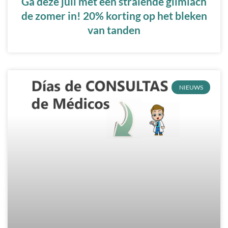
Ga deze juli met een stralende glimlach
de zomer in! 20% korting op het bleken
van tanden
NIEUWS