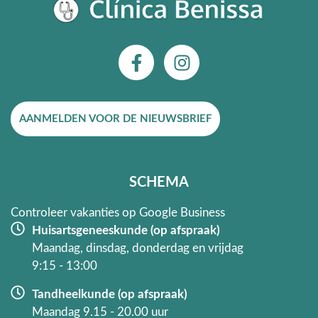
F
I
a
n
c
s
e
t
AANMELDEN VOOR DE NIEUWSBRIEF
b
a
o
g
o
r
k
a
SCHEMA
-
m
f
Controleer vakanties op Google Business
Huisartsgeneeskunde (op afspraak)
Maandag, dinsdag, donderdag en vrijdag
9:15 - 13:00
Tandheelkunde (op afspraak)
Maandag 9.15 - 20.00 uur