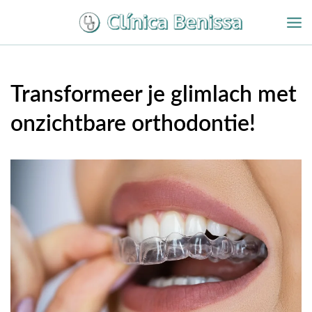
Overslaan
naar
inhoud
Transformeer je glimlach met
onzichtbare orthodontie!