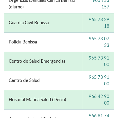
Urgencias Dentales Clínica Benissa
965 733
(diurno)
157
965 73 29
Guardia Civil Benissa
18
965 73 07
Policia Benissa
33
965 73 91
Centro de Salud Emergencias
00
965 73 91
Centro de Salud
00
966 42 90
Hospital Marina Salud (Denia)
00
966 81 74