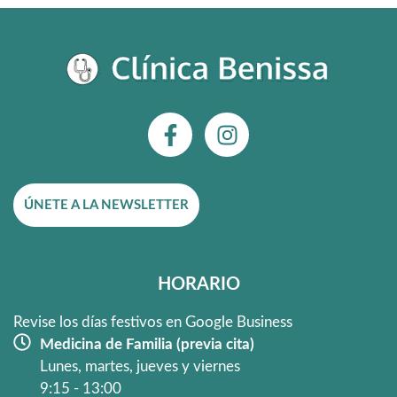
F
I
a
n
c
s
e
t
ÚNETE A LA NEWSLETTER
b
a
o
g
o
r
k
a
HORARIO
-
m
f
Revise los días festivos en Google Business
Medicina de Familia (previa cita)
Lunes, martes, jueves y viernes
9:15 - 13:00