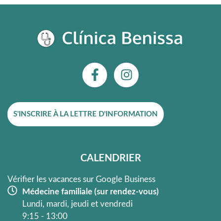
F
I
a
n
c
s
e
t
S'INSCRIRE À LA LETTRE D'INFORMATION
b
a
o
g
o
r
k
a
CALENDRIER
-
m
f
Vérifier les vacances sur Google Business
Médecine familiale (sur rendez-vous)
Lundi, mardi, jeudi et vendredi
9:15 - 13:00