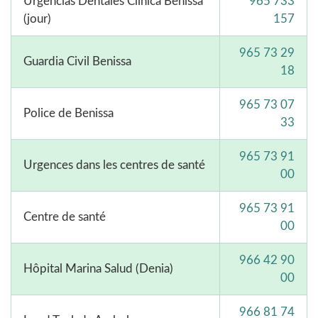
Urgencias Dentales Clínica Benissa
965 733
(jour)
157
965 73 29
Guardia Civil Benissa
18
965 73 07
Police de Benissa
33
965 73 91
Urgences dans les centres de santé
00
965 73 91
Centre de santé
00
966 42 90
Hôpital Marina Salud (Denia)
00
966 81 74