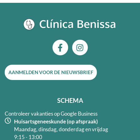
F
I
a
n
c
s
e
t
AANMELDEN VOOR DE NIEUWSBRIEF
b
a
o
g
o
r
k
a
SCHEMA
-
m
f
Controleer vakanties op Google Business
Huisartsgeneeskunde (op afspraak)
Maandag, dinsdag, donderdag en vrijdag
9:15 - 13:00