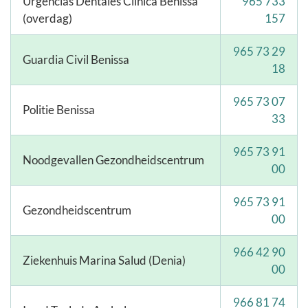
Urgencias Dentales Clínica Benissa
965 733
(overdag)
157
965 73 29
Guardia Civil Benissa
18
965 73 07
Politie Benissa
33
965 73 91
Noodgevallen Gezondheidscentrum
00
965 73 91
Gezondheidscentrum
00
966 42 90
Ziekenhuis Marina Salud (Denia)
00
966 81 74