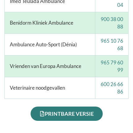
Imed Teulada Ambulance
04
900 38 00
Benidorm Kliniek Ambulance
88
965 10 76
Ambulance Auto-Sport (Dénia)
68
965 79 60
Vrienden van Europa Ambulance
99
600 26 66
Veterinaire noodgevallen
86
PRINTBARE VERSIE