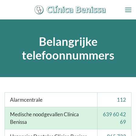
Overslaan
naar
inhoud
Belangrijke
telefoonnummers
Alarmcentrale
112
Medische noodgevallen Clínica
639 60 42
Benissa
69