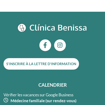
F
I
a
n
c
s
e
t
S'INSCRIRE À LA LETTRE D'INFORMATION
b
a
o
g
o
r
k
a
CALENDRIER
-
m
f
Vérifier les vacances sur Google Business
Médecine familiale (sur rendez-vous)