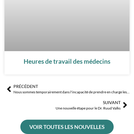
Heures de travail des médecins
PRÉCÉDENT
Précédent
Sui
Nous sommes temporairement dans l'incapacité de prendre en charge les nouveaux patients relevant de l'assurance nationale en dehors de la municipalité de Benissa.
SUIVANT
Une nouvelle étape pour le Dr. Ruud Valks
VOIR TOUTES LES NOUVELLES