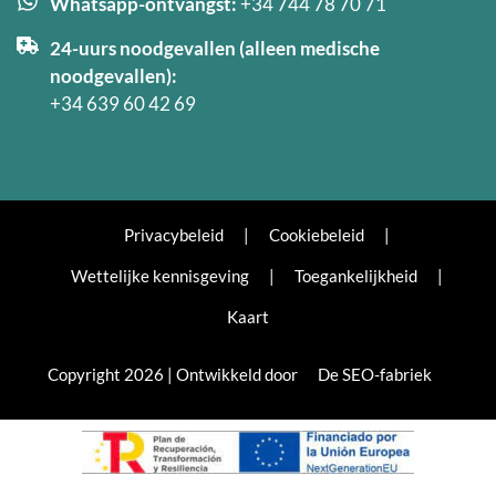
Whatsapp-ontvangst:
+34 744 78 70 71
24-uurs noodgevallen (alleen medische
noodgevallen):
+34 639 60 42 69
Privacybeleid
|
Cookiebeleid
|
Wettelijke kennisgeving
|
Toegankelijkheid
|
Kaart
Copyright 2026 | Ontwikkeld door
De SEO-fabriek