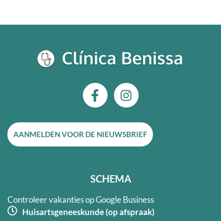
F
I
a
n
c
s
e
t
AANMELDEN VOOR DE NIEUWSBRIEF
b
a
o
g
o
r
k
a
SCHEMA
-
m
f
Controleer vakanties op Google Business
Huisartsgeneeskunde (op afspraak)