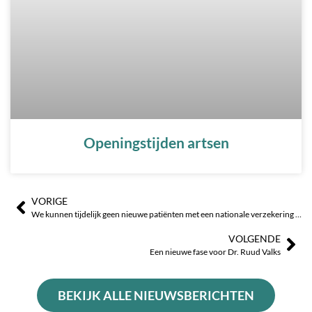
Openingstijden artsen
VORIGE
Prev
Vo
We kunnen tijdelijk geen nieuwe patiënten met een nationale verzekering buiten de gemeente Benissa behandelen.
VOLGENDE
Een nieuwe fase voor Dr. Ruud Valks
BEKIJK ALLE NIEUWSBERICHTEN