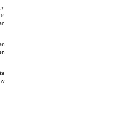
en
ts
an
en
en
te
uw