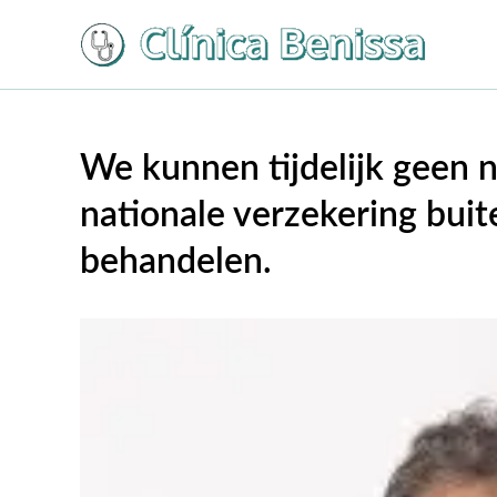
Overslaan
naar
inhoud
We kunnen tijdelijk geen 
nationale verzekering bui
behandelen.