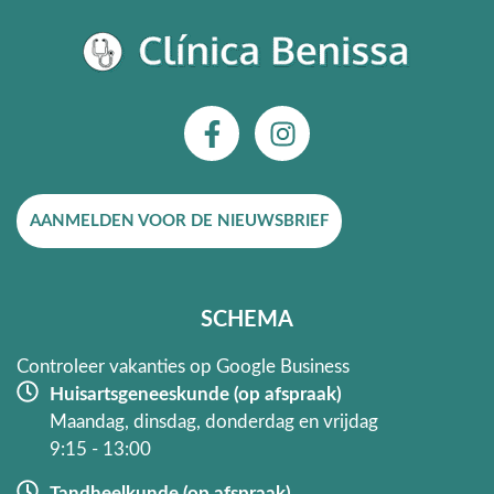
F
I
a
n
c
s
e
t
AANMELDEN VOOR DE NIEUWSBRIEF
b
a
o
g
o
r
k
a
SCHEMA
-
m
f
Controleer vakanties op Google Business
Huisartsgeneeskunde (op afspraak)
Maandag, dinsdag, donderdag en vrijdag
9:15 - 13:00
Tandheelkunde (op afspraak)