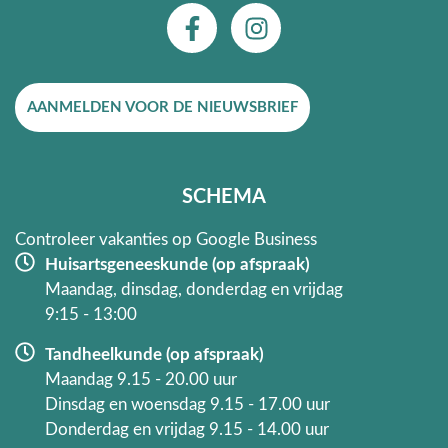
F
I
a
n
c
s
e
t
AANMELDEN VOOR DE NIEUWSBRIEF
b
a
o
g
o
r
k
a
SCHEMA
-
m
f
Controleer vakanties op Google Business
Huisartsgeneeskunde (op afspraak)
Maandag, dinsdag, donderdag en vrijdag
9:15 - 13:00
Tandheelkunde (op afspraak)
Maandag 9.15 - 20.00 uur
Dinsdag en woensdag 9.15 - 17.00 uur
Donderdag en vrijdag 9.15 - 14.00 uur