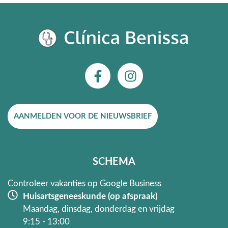
F
I
a
n
c
s
e
t
AANMELDEN VOOR DE NIEUWSBRIEF
b
a
o
g
o
r
k
a
SCHEMA
-
m
f
Controleer vakanties op Google Business
Huisartsgeneeskunde (op afspraak)
Maandag, dinsdag, donderdag en vrijdag
9:15 - 13:00