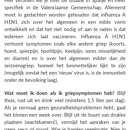
Hier vertellen we je over de situatie in Spanje en meer
specifiek in de Valenciaanse Gemeenschap. Allereerst
moet in gedachten worden gehouden dat influenza A
H1N1 zich over het algemeen in een milde vorm
ontwikkelt en dat het niet nodig of aan te raden is dat
iedereen zich laat vaccineren. Influenza A H1N1
vertoont symptomen zoals elke andere griep (koorts,
hoest, spierpijn, hoofdpijn, keelpijn, soms misselijkheid
en diarree) en is over het algemeen milder dan de
seizoensgriep, hoewel het besmettelijker lijkt te zijn
(mogelijk omdat het een 'nieuw' virus is, is de immuniteit
onder de bevolking laag).
Wat moet ik doen als ik griepsymptomen heb?
Blijf
thuis, rust uit en drink veel (minstens 1,5 liter per dag).
Als je normaal geen gezondheidsproblemen hebt, gaat
het binnen een week over. Blijf uit de buurt van drukke
plaatsen (wachtkamers!), vermijd het aanraken van je
ogen, neus of mond. Was je handen regelmatig. Nies in