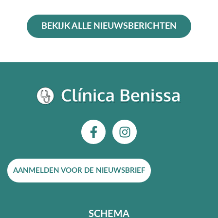
BEKIJK ALLE NIEUWSBERICHTEN
F
I
a
n
c
s
e
t
AANMELDEN VOOR DE NIEUWSBRIEF
b
a
o
g
o
r
k
a
SCHEMA