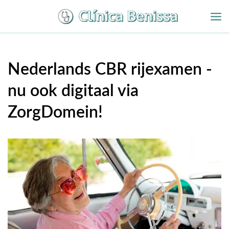
Overslaan
naar
inhoud
Nederlands CBR rijexamen -
nu ook digitaal via
ZorgDomein!