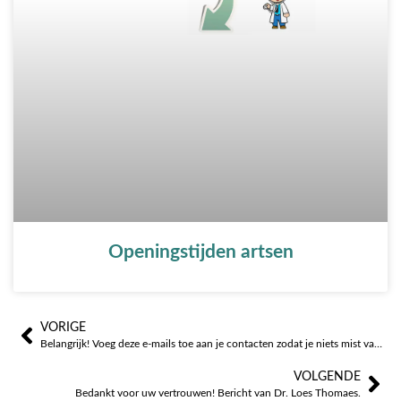
Openingstijden artsen
VORIGE
Prev
Vo
Belangrijk! Voeg deze e-mails toe aan je contacten zodat je niets mist van wat er gebeurt bij Clínica Benissa
VOLGENDE
Bedankt voor uw vertrouwen! Bericht van Dr. Loes Thomaes.