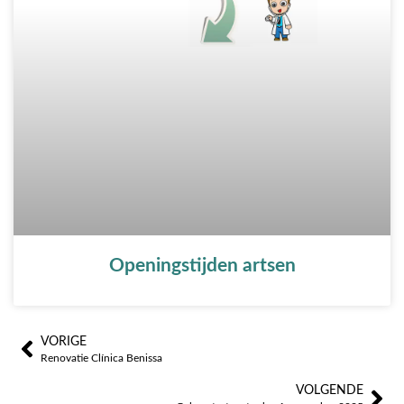
Openingstijden artsen
VORIGE
Prev
Vo
Renovatie Clínica Benissa
VOLGENDE