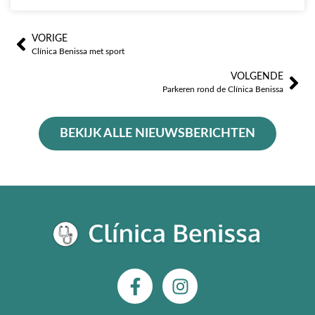
VORIGE
Prev
Vo
Clínica Benissa met sport
VOLGENDE
Parkeren rond de Clínica Benissa
BEKIJK ALLE NIEUWSBERICHTEN
F
I
a
n
c
s