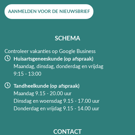
e
t
AANMELDEN VOOR DE NIEUWSBRIEF
b
a
o
g
o
r
k
a
SCHEMA
-
m
f
Controleer vakanties op Google Business
Huisartsgeneeskunde (op afspraak)
Maandag, dinsdag, donderdag en vrijdag
9:15 - 13:00
Tandheelkunde (op afspraak)
Maandag 9.15 - 20.00 uur
Dinsdag en woensdag 9.15 - 17.00 uur
Donderdag en vrijdag 9.15 - 14.00 uur
CONTACT