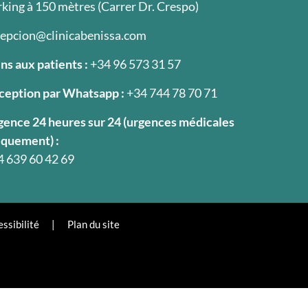
king à 150 mètres (Carrer Dr. Crespo)
cepcion@clinicabenissa.com
ns aux patients :
+34 96 573 31 57
ception par Whatsapp :
+34 744 78 70 71
gence 24 heures sur 24 (urgences médicales
iquement) :
4 639 60 42 69
ssibilité
|
Plan du site