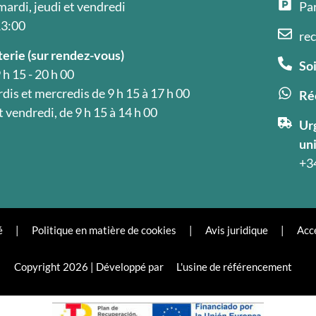
mardi, jeudi et vendredi
Par
13:00
re
erie (sur rendez-vous)
Soi
 h 15 - 20 h 00
dis et mercredis de 9 h 15 à 17 h 00
Ré
t vendredi, de 9 h 15 à 14 h 00
Ur
un
+3
é
|
Politique en matière de cookies
|
Avis juridique
|
Acce
Copyright 2026 | Développé par
L'usine de référencement