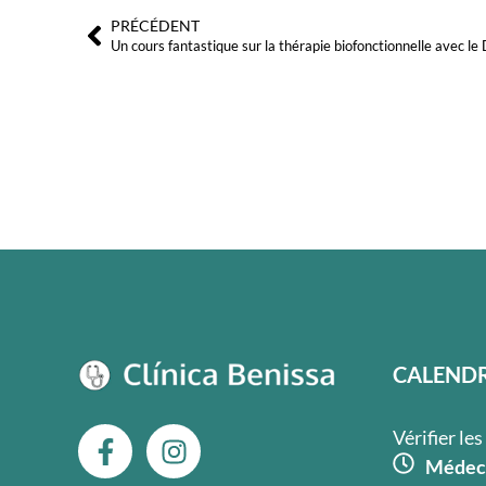
PRÉCÉDENT
Précédent
Un cours fantastique sur la thérapie biofonctionnelle avec le
CALENDR
F
I
Vérifier le
a
n
Médeci